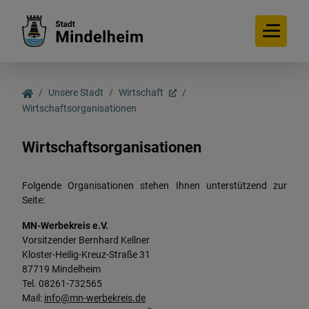
Unsere Stadt
Wirtschaft
Wirtschaftsorganisationen
Unsere Stadt
Wirtschaftsorganisationen
Mindelheim
Folgende Organisationen stehen Ihnen unterstützend zur
Seite:
Stadtentwicklung &
MN-Werbekreis e.V.
Stadtplanung
Vorsitzender Bernhard Kellner
Kloster-Heilig-Kreuz-Straße 31
87719 Mindelheim
Kommunale Projekte
Tel. 08261-732565
Mail:
info@mn-werbekreis.de