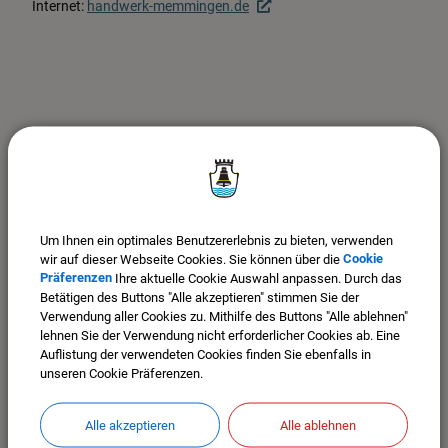
Internet:
handwerk-memmingen.de
Um Ihnen ein optimales Benutzererlebnis zu bieten, verwenden
wir auf dieser Webseite Cookies. Sie können über die
Cookie
Präferenzen
Ihre aktuelle Cookie Auswahl anpassen. Durch das
Betätigen des Buttons "Alle akzeptieren" stimmen Sie der
Stadt Mindelheim
Verwendung aller Cookies zu. Mithilfe des Buttons "Alle ablehnen"
Maximilianstr. 26
lehnen Sie der Verwendung nicht erforderlicher Cookies ab. Eine
87719 Mindelheim
Auflistung der verwendeten Cookies finden Sie ebenfalls in
Im Stadtplan anzeigen >>>
unseren Cookie Präferenzen.
Tel. 08261-9915-0
Alle akzeptieren
Alle ablehnen
Fax: 08261-9915-870
Mail: poststelle@mindelheim.de