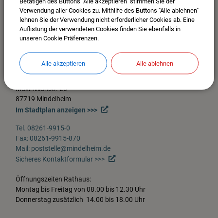
Betätigen des Buttons "Alle akzeptieren" stimmen Sie der
Verwendung aller Cookies zu. Mithilfe des Buttons "Alle ablehnen"
lehnen Sie der Verwendung nicht erforderlicher Cookies ab. Eine
Auflistung der verwendeten Cookies finden Sie ebenfalls in
unseren Cookie Präferenzen.
Alle akzeptieren
Alle ablehnen
Stadt Mindelheim
Maximilianstr. 26
87719 Mindelheim
Im Stadtplan anzeigen >>>
Tel. 08261-9915-0
Fax: 08261-9915-870
Mail: poststelle@mindelheim.de
Sicheres Kontaktformular >>>
Öffnungszeiten Rathaus:
Montag bis Freitag von 08.00 bis 12.30 Uhr
Donnerstag zusätzlich 14.00 bis 18.00 Uhr