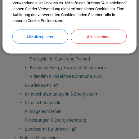
Verwendung aller Cookies zu. Mithilfe des Buttons "Alle ablehnen"
Wetterstation in Mindelheim
lehnen Sie der Verwendung nicht erforderlicher Cookies ab. Eine
Beratung zur Hochwasservorsorge
Auflistung der verwendeten Cookies finden Sie ebenfalls in
unseren Cookie Präferenzen.
WarnWetter-App
Umweltatlas Bayern
Alle akzeptieren
Alle ablehnen
Klimaschutz & Mobilität
Klimaschutz & Energie
Aktuelles zu Klima, Energie, Mobilität
Preisgeld für Sanierung Freibad
European Energy Award für Mindelheim
Videofilm Klimaaktive Kommune 2022
E-Ladesäulen
Klimaschutzmanagerin & Energieteam
Klimaschutzpolitik
Klimagerecht leben
Förderungen & Energieberatung
Landesamt für Umwelt
Mobil in Mindelheim