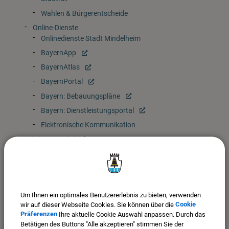
Wahlen & Bürgerentscheide
Online-Dienste
Onlinedienste Stadt Mindelheim
BayernApp
BayernAtlas
BayernPortal
Bayern: Bebauungspläne
Bayern: Dienstleistungsportal
Elektronische Kommunikation
Interessante Links
BayernFahrplan
Baustellen
Für den Notfall vorsorgen
Notrufe und Notdienste
Um Ihnen ein optimales Benutzererlebnis zu bieten, verwenden
wir auf dieser Webseite Cookies. Sie können über die
Cookie
Naturgefahren Bayern
Präferenzen
Ihre aktuelle Cookie Auswahl anpassen. Durch das
Webcams in Mindelheim
Betätigen des Buttons "Alle akzeptieren" stimmen Sie der