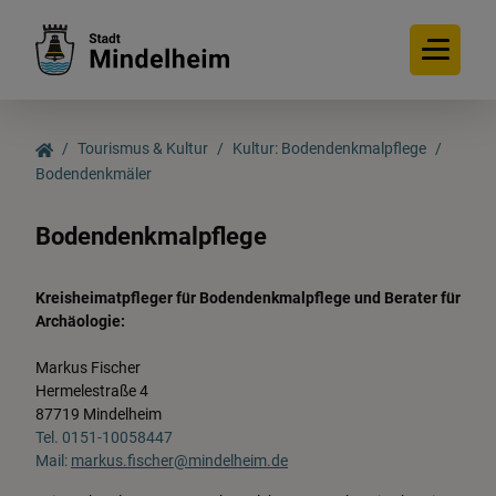
Tourismus & Kultur
Kultur: Bodendenkmalpflege
Bodendenkmäler
Tourismus & Kultur
Bodendenkmalpflege
Entdecken
Kreisheimatpfleger für Bodendenkmalpflege und Berater für
Archäologie:
Erleben
Markus Fischer
Hermelestraße 4
Veranstaltungen
87719 Mindelheim
Tel. 0
151-10058447
Mail:
markus.fischer@mindelheim.de
Mindelheimer Gastgeber