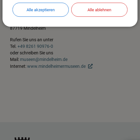
Alle akzeptieren
Alle ablehnen
Museumsverwaltung
Hermelestr. 4
87719 Mindelheim
Rufen Sie uns an unter
Tel.
+49 8261 90976-0
oder schreiben Sie uns
Mail:
museen@mindelheim.de
Internet:
www.mindelheimermuseen.de