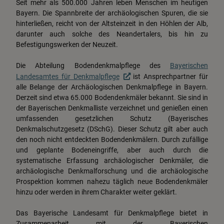
Seit mehr als 500.000 Jahren leben Menschen im heutigen
Bayern. Die Spannbreite der archäologischen Spuren, die sie
Service
hinterließen, reicht von der Altsteinzeit in den Höhlen der Alb,
darunter auch solche des Neandertalers, bis hin zu
Krippen & Museen
Befestigungswerken der Neuzeit.
Die Abteilung Bodendenkmalpflege des
Bayerischen
Kultur:
Landesamtes für Denkmalpflege
ist Ansprechpartner für
Bodendenkmalpflege
alle Belange der Archäologischen Denkmalpflege in Bayern.
Derzeit sind etwa 65.000 Bodendenkmäler bekannt. Sie sind in
der Bayerischen Denkmalliste verzeichnet und genießen einen
umfassenden gesetzlichen Schutz (Bayerisches
Denkmalschutzgesetz (DSchG). Dieser Schutz gilt aber auch
den noch nicht entdeckten Bodendenkmälern. Durch zufällige
und geplante Bodeneingriffe, aber auch durch die
systematische Erfassung archäologischer Denkmäler, die
archäologische Denkmalforschung und die archäologische
Prospektion kommen nahezu täglich neue Bodendenkmäler
hinzu oder werden in ihrem Charakter weiter geklärt.
Das Bayerische Landesamt für Denkmalpflege bietet in
Zusammenarbeit mit der Bayerischen