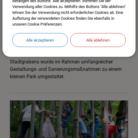
Betätigen des Buttons "Alle akzeptieren" stimmen Sie der
Verwendung aller Cookies zu. Mithilfe des Buttons "Alle ablehnen"
MINDELHEIM
lehnen Sie der Verwendung nicht erforderlicher Cookies ab. Eine
Skulpturenpark
Auflistung der verwendeten Cookies finden Sie ebenfalls in
unseren Cookie Präferenzen.
Der vorgelagerte Stadtgraben wurde bei der Sanierung
des Europabrunnens zu einem kleinen Park
umfunktioniert und beheimatet heute Obstbäume und
Alle akzeptieren
Alle ablehnen
Betonguss-Figuren der Künstlerin Astrid Rudolph-
Hillenbrand. Die Südseite des vorgelagerten
Stadtgrabens wurde im Rahmen umfangreicher
Gestaltungs- und Sanierungsmaßnahmen zu einem
kleinen Park umgestaltet.