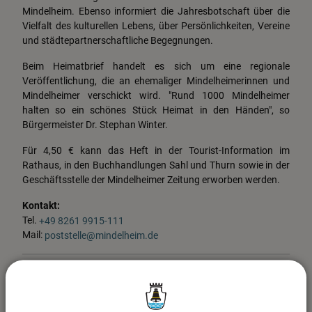
Mindelheim. Ebenso informiert die Jahresbotschaft über die
Vielfalt des kulturellen Lebens, über Persönlichkeiten, Vereine
und städtepartnerschaftliche Begegnungen.
Beim Heimatbrief handelt es sich um eine regionale
Veröffentlichung, die an ehemaliger Mindelheimerinnen und
Mindelheimer verschickt wird. "Rund 1000 Mindelheimer
halten so ein schönes Stück Heimat in den Händen", so
Bürgermeister Dr. Stephan Winter.
Für 4,50 € kann das Heft in der Tourist-Information im
Rathaus, in den Buchhandlungen Sahl und Thurn sowie in der
Geschäftsstelle der Mindelheimer Zeitung erworben werden.
Kontakt:
Tel.
+49 8261 9915-111
Mail:
poststelle@mindelheim.de
(59,24 MB)
Heimatbrief 2025