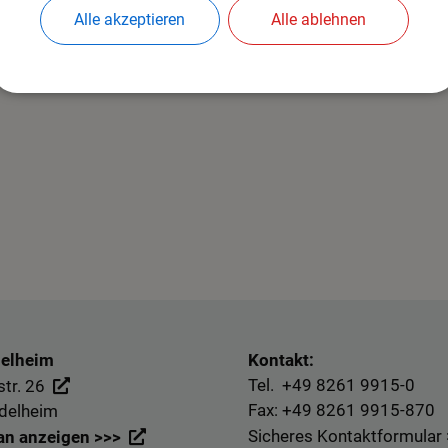
Alle akzeptieren
Alle ablehnen
delheim
Kontakt:
Tel. +49
8261 9915-0
tr. 26
Fax: +49
8261 9915-870
delheim
Sicheres Kontaktformular
an anzeigen >>>