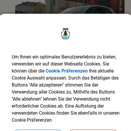
Um Ihnen ein optimales Benutzererlebnis zu bieten,
verwenden wir auf dieser Webseite Cookies. Sie
können über die
Cookie Präferenzen
Ihre aktuelle
Fahrmob
Cookie Auswahl anpassen. Durch das Betätigen des
Buttons "Alle akzeptieren" stimmen Sie der
Mitnehmen und Mitfahren: Das ist das Prinzip der M
Verwendung aller Cookies zu. Mithilfe des Buttons
werden auch die regionalen Vereine eingebunden. Koo
"Alle ablehnen" lehnen Sie der Verwendung nicht
Fahrplanseite.
erforderlicher Cookies ab. Eine Auflistung der
verwendeten Cookies finden Sie ebenfalls in unseren
Weitere Informationen finden Sie unter
www.fahrmob
Cookie Präferenzen.