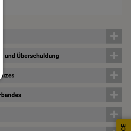
it und Überschuldung
euzes
erbandes