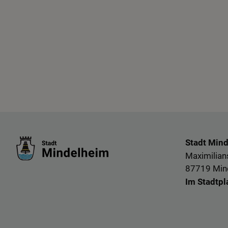
Stadt Min
Maximilians
87719 Min
Im Stadtpl