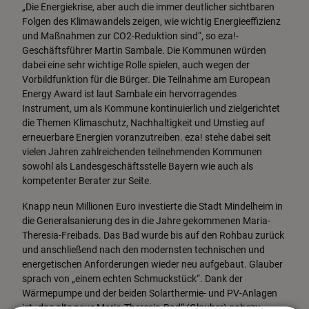
„Die Energiekrise, aber auch die immer deutlicher sichtbaren
Folgen des Klimawandels zeigen, wie wichtig Energieeffizienz
und Maßnahmen zur CO2-Reduktion sind“, so eza!-
Geschäftsführer Martin Sambale. Die Kommunen würden
dabei eine sehr wichtige Rolle spielen, auch wegen der
Vorbildfunktion für die Bürger. Die Teilnahme am European
Energy Award ist laut Sambale ein hervorragendes
Instrument, um als Kommune kontinuierlich und zielgerichtet
die Themen Klimaschutz, Nachhaltigkeit und Umstieg auf
erneuerbare Energien voranzutreiben. eza! stehe dabei seit
vielen Jahren zahlreichenden teilnehmenden Kommunen
sowohl als Landesgeschäftsstelle Bayern wie auch als
kompetenter Berater zur Seite.
Knapp neun Millionen Euro investierte die Stadt Mindelheim in
die Generalsanierung des in die Jahre gekommenen Maria-
Theresia-Freibads. Das Bad wurde bis auf den Rohbau zurück
und anschließend nach den modernsten technischen und
energetischen Anforderungen wieder neu aufgebaut. Glauber
sprach von „einem echten Schmuckstück“. Dank der
Wärmepumpe und der beiden Solarthermie- und PV-Anlagen
ist „das alte neue Maria-Theresia-Bad“ (Glauber) nahezu