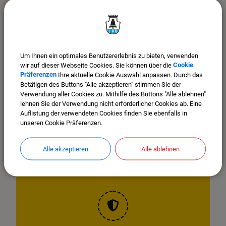
energieautark. Durch die energetische Sanierung werden die
CO2-Emissionen um 90 Prozent reduziert.
Mit diesem Vorzeigeprojekt und einer Reihe weiterer Vorhaben
erzielte die Stadt Mindelheim beim externen Audit 72,9 Prozent
Um Ihnen ein optimales Benutzererlebnis zu bieten, verwenden
aller möglichen Punkte – 20 Prozent mehr als noch vor vier
wir auf dieser Webseite Cookies. Sie können über die
Cookie
Jahren, als Mindelheim zum ersten Mal mit dem European
Präferenzen
Ihre aktuelle Cookie Auswahl anpassen. Durch das
Energy Award ausgezeichnet worden war.
Betätigen des Buttons "Alle akzeptieren" stimmen Sie der
Verwendung aller Cookies zu. Mithilfe des Buttons "Alle ablehnen"
Die Teilnahme am eea wird durch die Regierung von Schwaben
lehnen Sie der Verwendung nicht erforderlicher Cookies ab. Eine
im Rahmen der Förderung von Klimaschutzmaßnahmen der
Auflistung der verwendeten Cookies finden Sie ebenfalls in
Kommunen und anderer Körperschaften des öffentlichen
unseren Cookie Präferenzen.
Rechts (KlimR) gefördert, die Zuweisung erfolgt durch das
Bayerische Staatsministerium für Umwelt und
Alle akzeptieren
Alle ablehnen
Verbraucherschutz