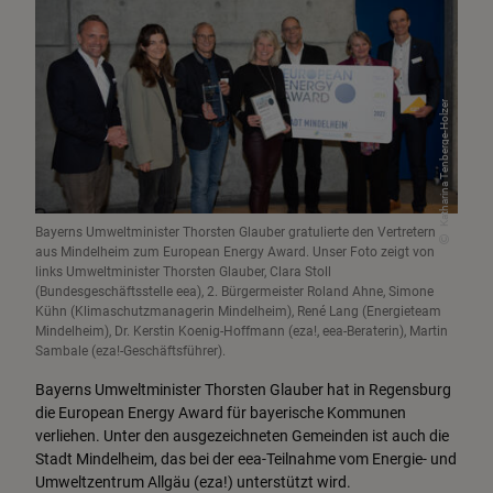
Klimaschutzpolitik
Klimagerecht leben
Katharina Tenberge-Holzer
Förderungen & Energieberatung
Landesamt für Umwelt
Bayerns Umweltminister Thorsten Glauber gratulierte den Vertretern
aus Mindelheim zum European Energy Award. Unser Foto zeigt von
links Umweltminister Thorsten Glauber, Clara Stoll
(Bundesgeschäftsstelle eea), 2. Bürgermeister Roland Ahne, Simone
Kühn (Klimaschutzmanagerin Mindelheim), René Lang (Energieteam
Mindelheim), Dr. Kerstin Koenig-Hoffmann (eza!, eea-Beraterin), Martin
Sambale (eza!-Geschäftsführer).
Bayerns Umweltminister Thorsten Glauber hat in Regensburg
die European Energy Award für bayerische Kommunen
verliehen. Unter den ausgezeichneten Gemeinden ist auch die
Stadt Mindelheim, das bei der eea-Teilnahme vom Energie- und
Umweltzentrum Allgäu (eza!) unterstützt wird.