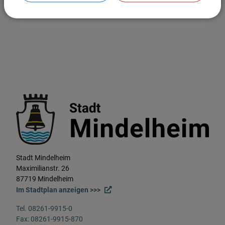
Stadt Mindelheim
Maximilianstr. 26
87719 Mindelheim
Im Stadtplan anzeigen >>>
Tel. 08261-9915-0
Fax: 08261-9915-870