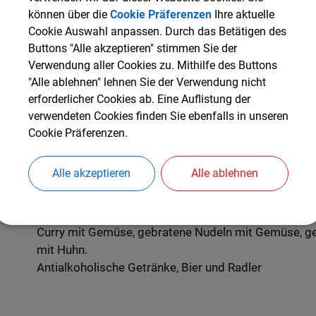
beschwingte Musik des bekannten Streichorchesters
können über die
Cookie Präferenzen
Ihre aktuelle
gestrichen" unter der Leitung von Nils Schad genieß
Cookie Auswahl anpassen. Durch das Betätigen des
Picknick beginnt ab 19:00 Uhr und ab ca. 20:30 Uhr 
Buttons "Alle akzeptieren" stimmen Sie der
ein wahres Feuerwerk an Melodien aus der Welt der 
Verwendung aller Cookies zu. Mithilfe des Buttons
Filmmusik zu hören geben.
"Alle ablehnen" lehnen Sie der Verwendung nicht
erforderlicher Cookies ab. Eine Auflistung der
Den Abschluss bildet wie immer ein fulminantes Fe
verwendeten Cookies finden Sie ebenfalls in unseren
Cookie Präferenzen.
Das Konzert findet bei JEDEM Wetter statt. Durch G
Starkregen kann es unterbrochen oder abgebroch
Alle akzeptieren
Alle ablehnen
Verpflegungsangebot vor Ort
Würstel, Steaks, Sushi vegetarisch und gemischt, Cur
Curry mit Gemüse, gebratene Nudeln mit Gemüse, g
mit Huhn.
Antialkoholische Getränke, Bier und Radler