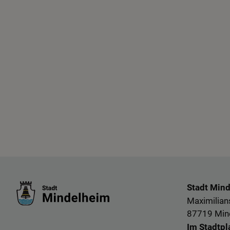
Stadt Min
Maximilians
87719 Min
Im Stadtpl