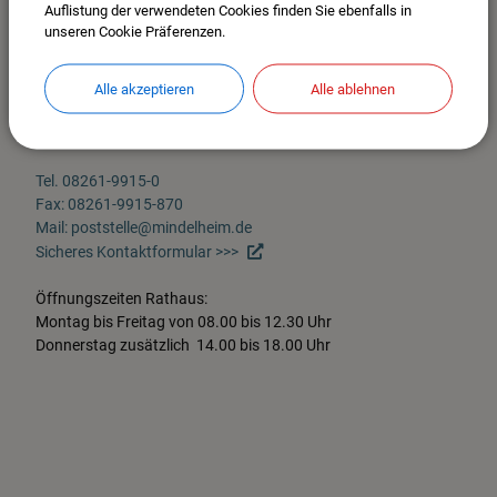
Auflistung der verwendeten Cookies finden Sie ebenfalls in
unseren Cookie Präferenzen.
Stadt Mindelheim
Alle akzeptieren
Alle ablehnen
Maximilianstr. 26
87719 Mindelheim
Im Stadtplan anzeigen >>>
Tel. 08261-9915-0
Fax: 08261-9915-870
Mail: poststelle@mindelheim.de
Sicheres Kontaktformular >>>
Öffnungszeiten Rathaus:
Montag bis Freitag von 08.00 bis 12.30 Uhr
Donnerstag zusätzlich 14.00 bis 18.00 Uhr