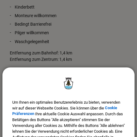
Kinderbett
Monteure willkommen
Bedingt Barrierefrei
Pilger willkommen
Waschgelegenheit
Entfernung zum Bahnhof: 1,4 km
Entfernung zum Zentrum: 1,4 km
Um Ihnen ein optimales Benutzererlebnis zu bieten, verwenden
wir auf dieser Webseite Cookies. Sie können über die
Cookie
Präferenzen
Ihre aktuelle Cookie Auswahl anpassen. Durch das
Betätigen des Buttons "Alle akzeptieren" stimmen Sie der
Verwendung aller Cookies zu. Mithilfe des Buttons "Alle ablehnen"
OpenStreetMap wird derzeit
lehnen Sie der Verwendung nicht erforderlicher Cookies ab. Eine
Auflistung der verwendeten Cookies finden Sie ebenfalls in